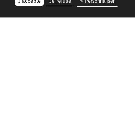
J'accepte
Je refuse
✎ Personnaliser